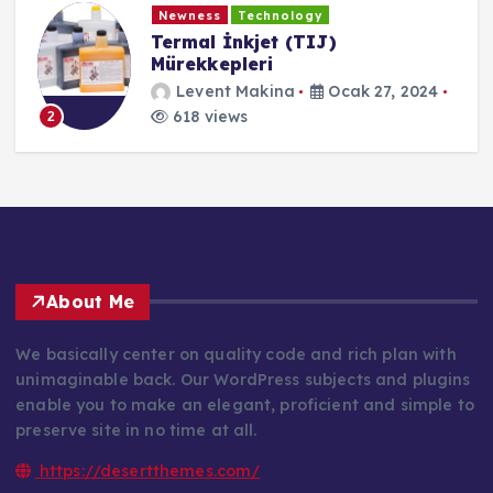
Newness
Technology
Termal İnkjet (TIJ)
Mürekkepleri
Levent Makina
Ocak 27, 2024
618 views
2
About Me
We basically center on quality code and rich plan with
unimaginable back. Our WordPress subjects and plugins
enable you to make an elegant, proficient and simple to
preserve site in no time at all.
https://desertthemes.com/