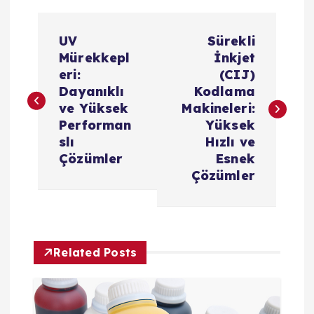
Y
UV
Sürekli
a
Mürekkepl
İnkjet
eri:
(CIJ)
z
Dayanıklı
Kodlama
ve Yüksek
Makineleri:
ı
Performan
Yüksek
slı
Hızlı ve
g
Çözümler
Esnek
Çözümler
e
z
Related Posts
i
n