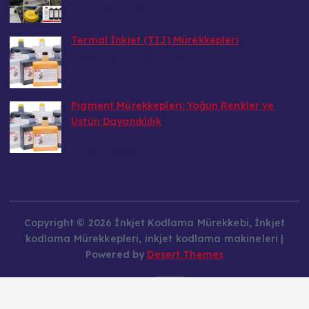
15 Temmuz 2025
Termal İnkjet (TIJ) Mürekkepleri
Levent Makina tarafından
27 Ocak 2024
Pigment Mürekkepleri: Yoğun Renkler ve
Üstün Dayanıklılık
Levent Makina tarafından
27 Ocak 2024
Copyright © 2026 İnkjet Kodlama Mürekkebi, İnkjet
kodlama Mürekkepleri, inkjet kodlama makineleri |
Powered by
Desert Themes