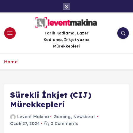
İ
ç
e
r
i
Tarih Kodlama, Lazer
ğ
Kodlama, İnkjet yazıcı
e
Mürekkepleri
a
t
Home
l
a
Sürekli İnkjet (CIJ)
Mürekkepleri
Levent Makina
Gaming
,
Newsbeat
Ocak 27, 2024
0 Comments