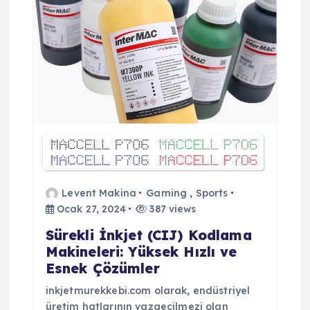
m
e
s
i
Levent Makina
Gaming
,
Sports
Ocak 27, 2024
387 views
Sürekli İnkjet (CIJ) Kodlama
Makineleri: Yüksek Hızlı ve
Esnek Çözümler
inkjetmurekkebi.com olarak, endüstriyel
üretim hatlarının vazgeçilmezi olan