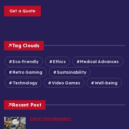
Get a Quote
Tag Clouds
Eco-friendly
Ethics
Medical Advances
Retro Gaming
Sustainability
Technology
Video Games
Well-being
Recent Post
İnkjet Mürekkepleri
Levent Makina tarafından