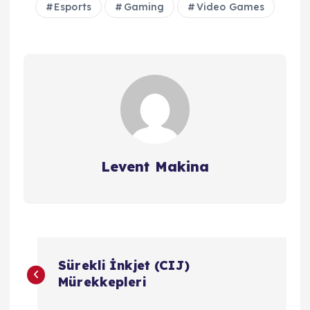
Esports
Gaming
Video Games
Levent Makina
Y
Sürekli İnkjet (CIJ)
a
Mürekkepleri