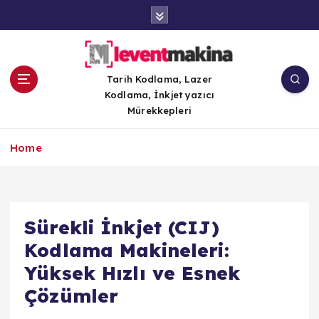
İ
ç
e
r
i
Tarih Kodlama, Lazer
ğ
Kodlama, İnkjet yazıcı
e
Mürekkepleri
a
t
Home
l
a
Sürekli İnkjet (CIJ)
Kodlama Makineleri:
Yüksek Hızlı ve Esnek
Çözümler