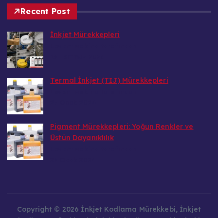
Recent Post
İnkjet Mürekkepleri
Levent Makina tarafından
15 Temmuz 2025
Termal İnkjet (TIJ) Mürekkepleri
Levent Makina tarafından
27 Ocak 2024
Pigment Mürekkepleri: Yoğun Renkler ve
Üstün Dayanıklılık
Levent Makina tarafından
27 Ocak 2024
Copyright © 2026 İnkjet Kodlama Mürekkebi, İnkjet