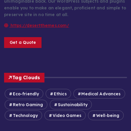
unimaginable back. Our WordPress subjects and plugins
enable you to make an elegant, proficient and simple to
preserve site in no time at all.
https://desertthemes.com/
Get a Quote
Tag Clouds
Eco-friendly
Ethics
Medical Advances
Retro Gaming
Sustainability
Technology
Video Games
Well-being