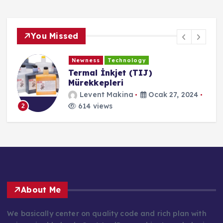
You Missed
Newness
Technology
Termal İnkjet (TIJ)
Mürekkepleri
Levent Makina
Ocak 27, 2024
614 views
2
About Me
We basically center on quality code and rich plan with