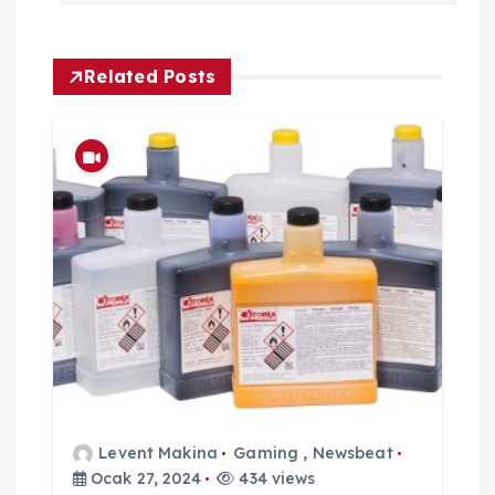
z
ı
Related Posts
g
e
z
i
n
m
e
Levent Makina
Gaming
,
Newsbeat
Ocak 27, 2024
434 views