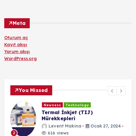
Meta
Oturum aç
Kayıt akışı
Yorum akışı
WordPress.org
You Missed
Newness
Technology
Termal İnkjet (TIJ)
Mürekkepleri
Levent Makina
Ocak 27, 2024
616 views
2