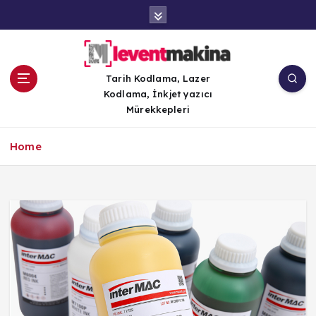
İ
ç
e
r
i
Tarih Kodlama, Lazer
ğ
Kodlama, İnkjet yazıcı
e
Mürekkepleri
a
t
Home
l
a