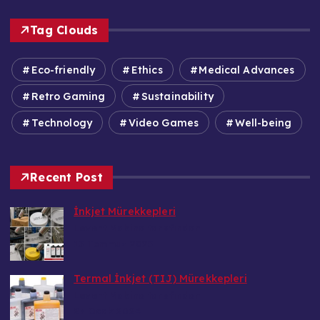
Tag Clouds
Eco-friendly
Ethics
Medical Advances
Retro Gaming
Sustainability
Technology
Video Games
Well-being
Recent Post
İnkjet Mürekkepleri
Levent Makina tarafından
15 Temmuz 2025
Termal İnkjet (TIJ) Mürekkepleri
Levent Makina tarafından
27 Ocak 2024