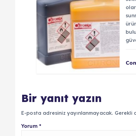
olar
sun
ürü
bulu
güve
Con
Bir yanıt yazın
E-posta adresiniz yayınlanmayacak.
Gerekli 
Yorum
*