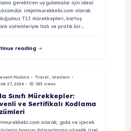
lama gerektiren uygulamalar için ideal
 çözümdür. inkjetmurekkebi.com olarak
duğumuz TIJ mürekkepleri, kartuş
nlı sistemleriyle hızlı ve pratik bir…
tinue reading
Levent Makina
Travel
,
Western
ak 27, 2024
385 views
da Sınıfı Mürekkepler:
venli ve Sertifikalı Kodlama
zümleri
jetmurekkebi.com olarak, gıda ve içecek
örünün hassas ihtiyaçlarına yönelik özel