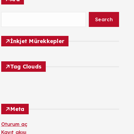
Search
İnkjet Mürekkepler
Tag Clouds
Meta
Oturum aç
Kayıt akışı