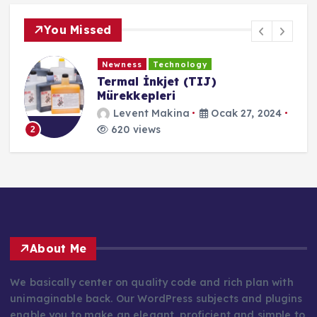
You Missed
Newness
Technology
Termal İnkjet (TIJ)
Mürekkepleri
Levent Makina
Ocak 27, 2024
620 views
2
About Me
We basically center on quality code and rich plan with
unimaginable back. Our WordPress subjects and plugins
enable you to make an elegant, proficient and simple to