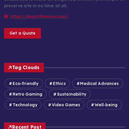
preserve site in no time at all.
https://desertthemes.com/
Get a Quote
Tag Clouds
Eco-friendly
Ethics
Medical Advances
Retro Gaming
Sustainability
Technology
Video Games
Well-being
Recent Post