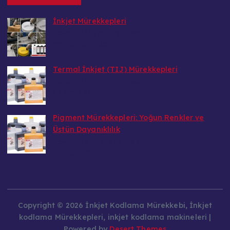
İnkjet Mürekkepleri
Levent Makina tarafından
15 Temmuz 2025
Termal İnkjet (TIJ) Mürekkepleri
Levent Makina tarafından
27 Ocak 2024
Pigment Mürekkepleri: Yoğun Renkler ve
Üstün Dayanıklılık
Levent Makina tarafından
27 Ocak 2024
Copyright © 2026 İnkjet Kodlama Mürekkebi, İnkjet
kodlama Mürekkepleri, inkjet kodlama makineleri |
Powered by
Desert Themes