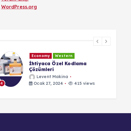
Yorum akışı
WordPress.org
Economy
Western
İhtiyaca Özel Kodlama
Çözümleri
Levent Makina
Ocak 27, 2024
415 views
4
5