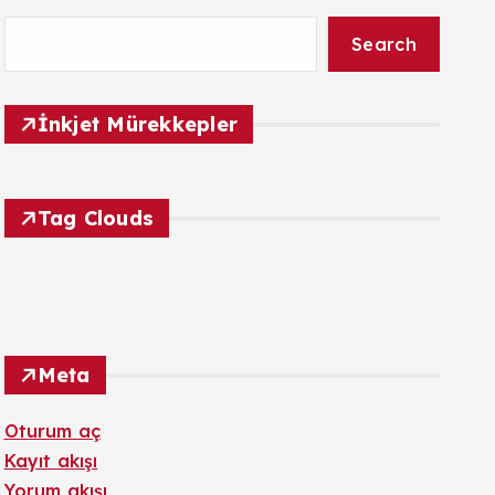
Search
İnkjet Mürekkepler
Tag Clouds
Meta
Oturum aç
Kayıt akışı