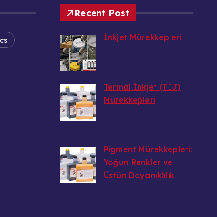
Recent Post
İnkjet Mürekkepleri
ics
Levent Makina
tarafından
15 Temmuz 2025
Termal İnkjet (TIJ)
Mürekkepleri
Levent Makina
tarafından
27 Ocak 2024
Pigment Mürekkepleri:
Yoğun Renkler ve
Üstün Dayanıklılık
Levent Makina
tarafından