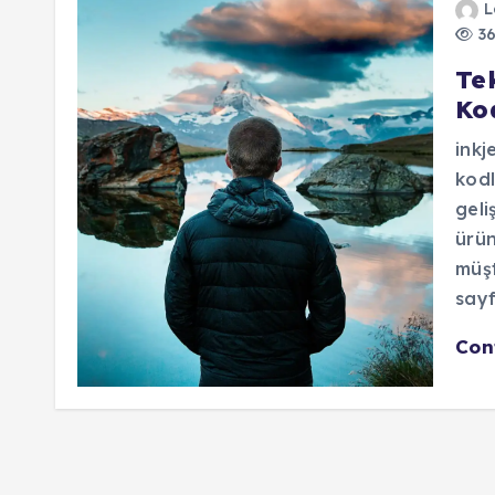
L
36
Tek
Ko
inkj
kodl
geli
ürün
müşt
sayf
Con