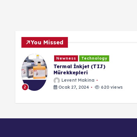
You Missed
Newness
Technology
Termal İnkjet (TIJ)
Mürekkepleri
Levent Makina
ews
Ocak 27, 2024
620 views
2