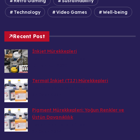
Retro Gaming
Sustainability
Technology
Video Games
Well-being
Recent Post
İnkjet Mürekkepleri
Levent Makina tarafından
15 Temmuz 2025
Termal İnkjet (TIJ) Mürekkepleri
Levent Makina tarafından
27 Ocak 2024
Pigment Mürekkepleri: Yoğun Renkler ve
Üstün Dayanıklılık
Levent Makina tarafından
27 Ocak 2024