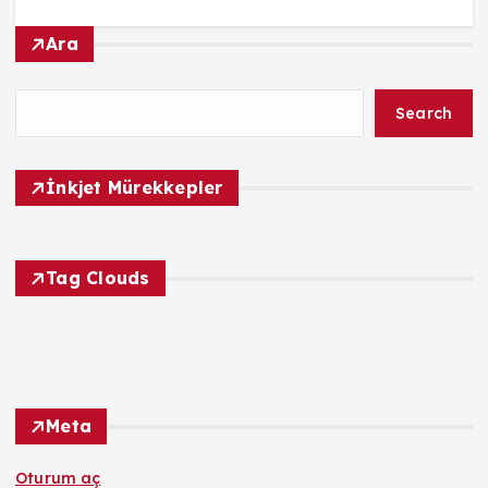
Ara
Search
İnkjet Mürekkepler
Tag Clouds
Meta
Oturum aç